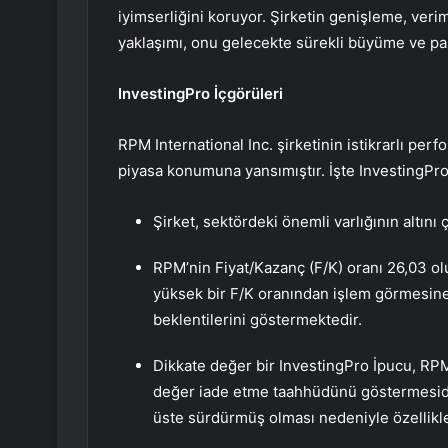
iyimserliğini koruyor. Şirketin genişleme, veriml
yaklaşımı, onu gelecekte sürekli büyüme ve paz
InvestingPro İçgörüleri
RPM International Inc. şirketinin istikrarlı perf
piyasa konumuna yansımıştır. İşte InvestingPro’
Şirket, sektördeki önemli varlığının altını 
RPM’nin Fiyat/Kazanç (F/K) oranı 26,03 ol
yüksek bir F/K oranından işlem görmesine
beklentilerini göstermektedir.
Dikkate değer bir InvestingPro İpucu, RPM
değer iade etme taahhüdünü göstermesidir
üste sürdürmüş olması nedeniyle özellikle