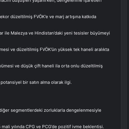
hacim düşüşleri yaşanırken, dengelenme işaretleri
kor düzeltilmiş FVÖK’e ve marj artışına katkıda
ar ile Malezya ve Hindistan’daki yeni tesisler büyümeyi
mesi ve düzeltilmiş FVÖK’ün yüksek tek haneli aralıkta
ümesi ve düşük çift haneli ila orta onlu düzeltilmiş
tansiyel bir satın alma olarak ilgi.
iğer segmentlerdeki zorluklarla dengelenmesiyle
mali yılında CPG ve PCG’de pozitif ivme beklentisi.