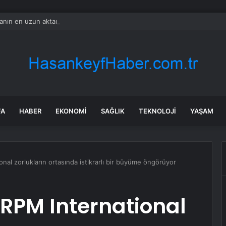
nın en uzun aktarmasız uçuşunda tarihi rekor: 24 saatten fazla havada k
FA
HABER
EKONOMI
SAĞLIK
TEKNOLOJI
YAŞAM
onal zorlukların ortasında istikrarlı bir büyüme öngörüyor
 RPM International