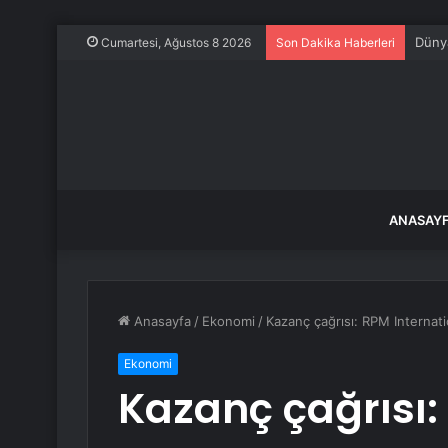
Dünya
Cumartesi, Ağustos 8 2026
Son Dakika Haberleri
ANASAY
Anasayfa
/
Ekonomi
/
Kazanç çağrısı: RPM Internati
Ekonomi
Kazanç çağrısı: