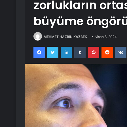
zorlukların ortas
büyüme öngörü
MEHMET HAZBİN KAZBEK
Nisan 8, 2024
Facebook
Twitter
LinkedIn
Tumblr
Pinterest
Reddit