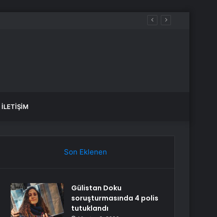
aldılar
İLETIŞIM
Son Eklenen
Gülistan Doku
soruşturmasında 4 polis
tutuklandı