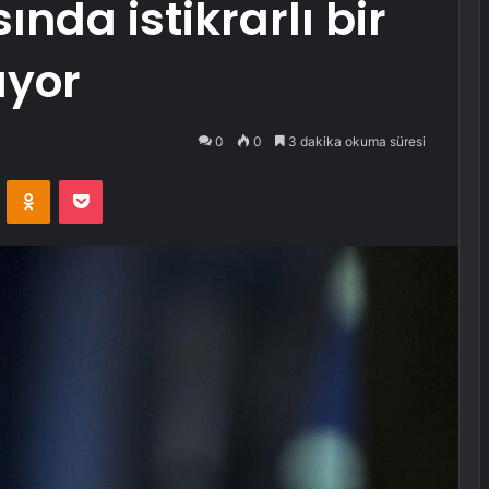
ında istikrarlı bir
yor
0
0
3 dakika okuma süresi
VKontakte
Odnoklassniki
Pocket