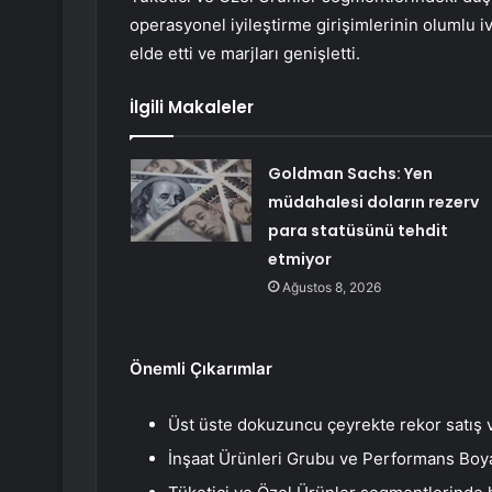
operasyonel iyileştirme girişimlerinin olumlu 
elde etti ve marjları genişletti.
İlgili Makaleler
Goldman Sachs: Yen
müdahalesi doların rezerv
para statüsünü tehdit
etmiyor
Ağustos 8, 2026
Önemli Çıkarımlar
Üst üste dokuzuncu çeyrekte rekor satış 
İnşaat Ürünleri Grubu ve Performans Boya