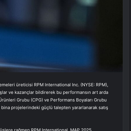
meleri üreticisi RPM International Inc. (NYSE: RPM),
ışlar ve kazançlar bildirerek bu performansın art arda
ı Ürünleri Grubu (CPG) ve Performans Boyaları Grubu
 bina projelerindeki güçlü talepten yararlanarak satış
şüşlere rağmen RPM International, MAP 2025