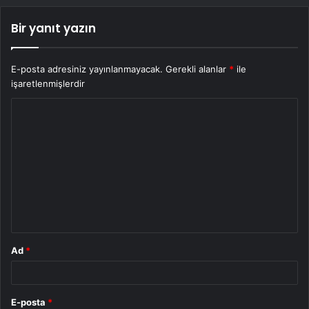
Bir yanıt yazın
E-posta adresiniz yayınlanmayacak.
Gerekli alanlar
*
ile
işaretlenmişlerdir
Y
o
r
u
m
*
Ad
*
E-posta
*