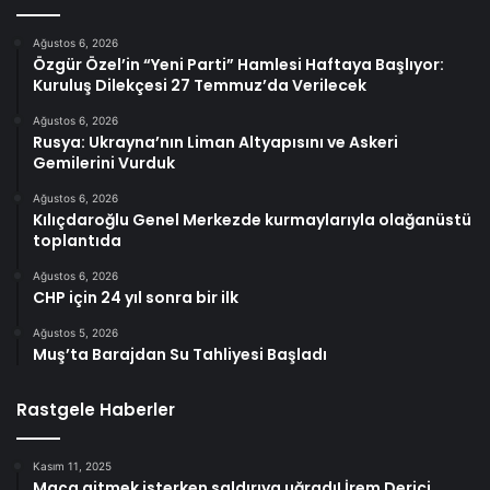
Ağustos 6, 2026
Özgür Özel’in “Yeni Parti” Hamlesi Haftaya Başlıyor:
Kuruluş Dilekçesi 27 Temmuz’da Verilecek
Ağustos 6, 2026
Rusya: Ukrayna’nın Liman Altyapısını ve Askeri
Gemilerini Vurduk
Ağustos 6, 2026
Kılıçdaroğlu Genel Merkezde kurmaylarıyla olağanüstü
toplantıda
Ağustos 6, 2026
CHP için 24 yıl sonra bir ilk
Ağustos 5, 2026
Muş’ta Barajdan Su Tahliyesi Başladı
Rastgele Haberler
Kasım 11, 2025
Maça gitmek isterken saldırıya uğradı! İrem Derici