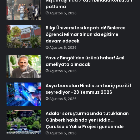
Nişantaşı’nda 7 katlı binada korkutan
patlama
Ağustos 5, 2026
Bilgi Üniversitesi kapatıldı! Binlerce
öğrenci Mimar Sinan’da eğitime
devam edecek
Ağustos 5, 2026
Yavuz Bingöl’den üzücü haber! Acil
ameliyata alınacak
Ağustos 5, 2026
Asya borsaları Hindistan hariç pozitif
seyrediyor -23 Temmuz 2026
Ağustos 5, 2026
Adalar soruşturmasında tutuklanan
Günberk hakkında yeni iddia…
Çürüksulu Yalısı Projesi gündemde
Ağustos 5, 2026