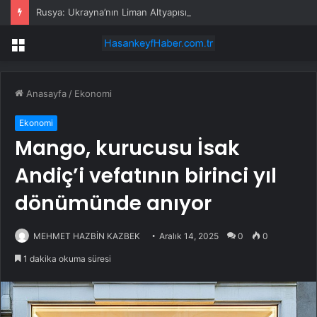
Rusya: Ukrayna’nın Liman Altyapısını ve Askeri Gemilerini Vurduk
Menü
Anasayfa
/
Ekonomi
Ekonomi
Mango, kurucusu İsak
Andiç’i vefatının birinci yıl
dönümünde anıyor
MEHMET HAZBİN KAZBEK
Aralık 14, 2025
0
0
1 dakika okuma süresi