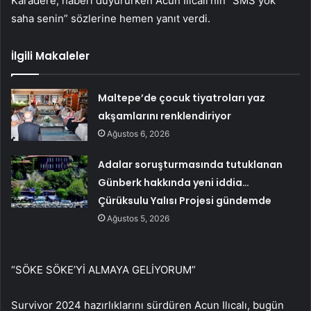
Karadere, haberi duyururken Acun Ilıcalı’nın “SMS yok
saha senin” sözlerine hemen yanıt verdi.
İlgili Makaleler
Maltepe’de çocuk tiyatroları yaz
akşamlarını renklendiriyor
Ağustos 6, 2026
Adalar soruşturmasında tutuklanan
Günberk hakkında yeni iddia…
Çürüksulu Yalısı Projesi gündemde
Ağustos 5, 2026
“SÖKE SÖKE’Yİ ALMAYA GELİYORUM”
Survivor 2024 hazırlıklarını sürdüren Acun Ilıcalı, bugün