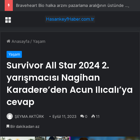
Braveheart Bio halka arzını pazarlama aralığının üstünde fiyatlandırıyor
Menü
Anasayfa
/
Yaşam
Yaşam
Survivor All Star 2024 2.
yarışmacısı Nagihan
Karadere’den Acun Ilıcalı’ya
cevap
ŞEYMA AKTÜRK
Eylül 11, 2023
0
11
Bir dakikadan az