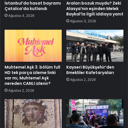
İstanbul’da hasat bayramı
Araları bozuk muydu? Zeki
Çatalca’da kutlandı
Alasya’nın eşinden Melek
Baykal’la ilgili iddiaya yanıt
Ağustos 4, 2026
Ağustos 3, 2026
Muhtemel Aşk 3. bölüm full
Kayseri Büyükşehir’den
HD tek parça izleme linki
Emekliler Kafetaryaları
var mı, Muhtemel Aşk
Ağustos 2, 2026
nereden CANLI izlenir?
Ağustos 2, 2026