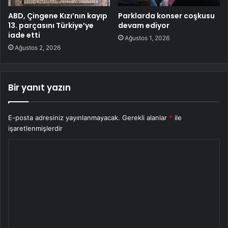
ABD, Çingene Kızı’nın kayıp
Parklarda konser coşkusu
13. parçasını Türkiye’ye
devam ediyor
iade etti
Ağustos 1, 2026
Ağustos 2, 2026
Bir yanıt yazın
E-posta adresiniz yayınlanmayacak.
Gerekli alanlar
*
ile
işaretlenmişlerdir
Y
o
r
u
m
*